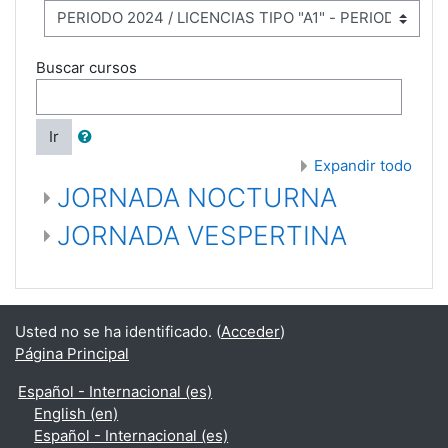
Buscar cursos
Ir
Expandir todo
JORNADA NOCTURNA
JORNADA VESPERTINA
Usted no se ha identificado. (
Acceder
)
Página Principal
Español - Internacional ‎(es)‎
English ‎(en)‎
Español - Internacional ‎(es)‎