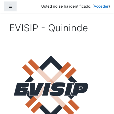
Salta al contenido principal
Panel lateral
Usted no se ha identificado. (
Acceder
)
EVISIP - Quininde