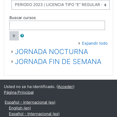
Buscar cursos
Ir
Expandir todo
JORNADA NOCTURNA
JORNADA FIN DE SEMANA
Usted no se ha identificado. (
Acceder
)
Página Principal
Español - Internacional ‎(es)‎
English ‎(en)‎
Español - Internacional ‎(es)‎