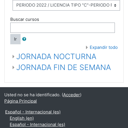
Buscar cursos
Ir
Expandir todo
JORNADA NOCTURNA
JORNADA FIN DE SEMANA
Usted no se ha identificado. (
Acceder
)
Página Principal
Español - Internacional ‎(es)‎
English ‎(en)‎
Español - Internacional ‎(es)‎