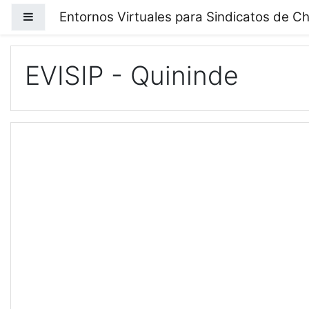
Salta al contenido principal
Entornos Virtuales para Sindicatos de Ch
Panel lateral
EVISIP - Quininde