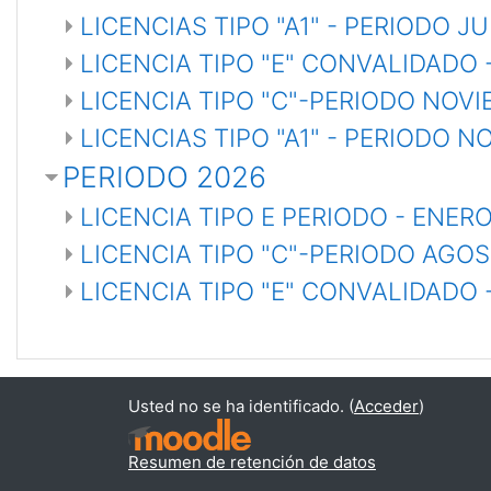
LICENCIAS TIPO "A1" - PERIODO J
LICENCIA TIPO "E" CONVALIDADO 
LICENCIA TIPO "C"-PERIODO NOV
LICENCIAS TIPO "A1" - PERIODO 
PERIODO 2026
LICENCIA TIPO E PERIODO - ENER
LICENCIA TIPO "C"-PERIODO AGOS
LICENCIA TIPO "E" CONVALIDADO 
Usted no se ha identificado. (
Acceder
)
Resumen de retención de datos